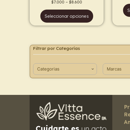
page
$
7.000
–
$
8.600
S
Seleccionar opciones
Filtrar por Categorías
Pr
Re
Am
Cuidarte es
un acto