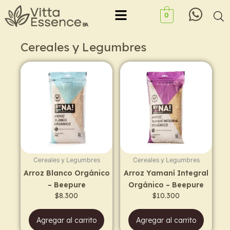
Ir
Menu
0
al
contenido
Cereales y Legumbres
Cereales y Legumbres
Cereales y Legumbres
Arroz Blanco Orgánico
Arroz Yamaní Integral
– Beepure
Orgánico – Beepure
$
8.300
$
10.300
Agregar al carrito
Agregar al carrito