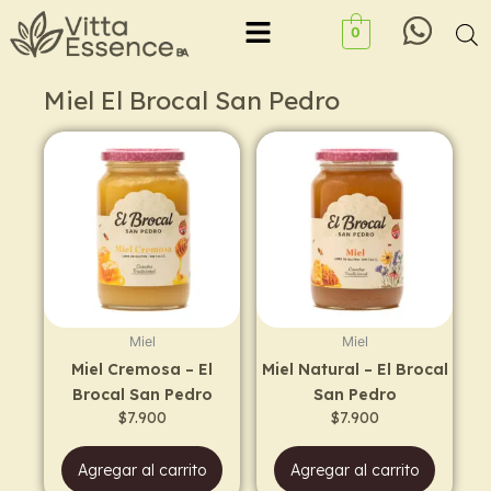
Ir
Menu
0
al
contenido
Miel El Brocal San Pedro
Miel
Miel
Miel Cremosa – El
Miel Natural – El Brocal
Brocal San Pedro
San Pedro
$
7.900
$
7.900
Agregar al carrito
Agregar al carrito