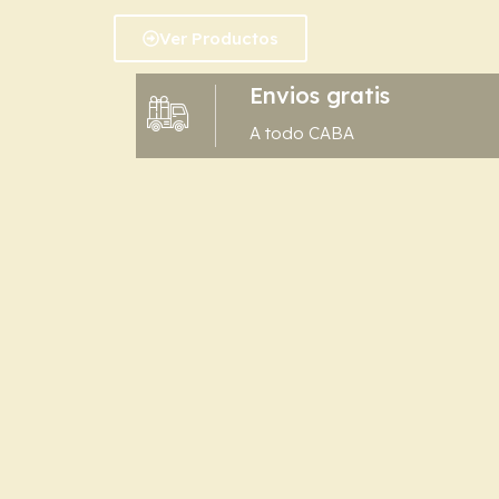
Ver Productos
Envios gratis
A todo CABA