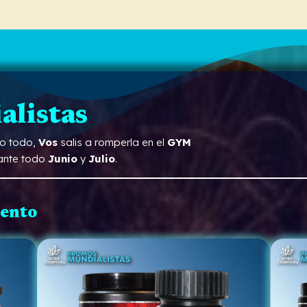
listas
lo todo,
Vos
salis a romperla en el
GYM
ante todo
Junio
y
Julio
.
ento