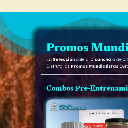
Promos Mundia
La
Selección
sale a la
cancha
a dejar
Disfruta las
Promos Mundialistas
Dur
Combos Pre-Entrenami