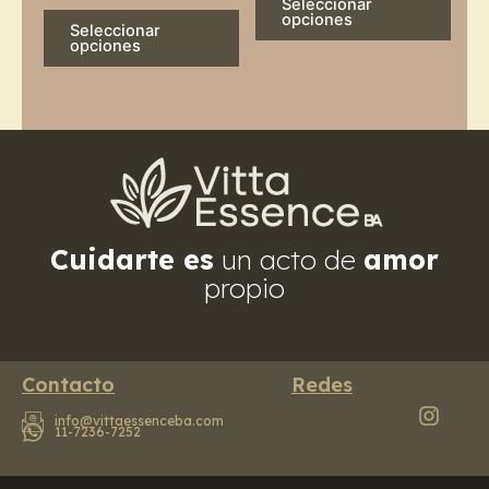
Seleccionar
product
prod
opciones
Seleccionar
page
page
opciones
Cuidarte es
un acto de
amor
propio
Contacto
Redes
info@vittaessenceba.com
11-7236-7252