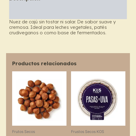
Información adicional
Nuez de cajú sin tostar ni salar. De sabor suave y
cremosa. Ideal para leches vegetales, patés
crudiveganos o como base de fermentados.
Productos relacionados
Price
This
range:
product
$17.900
through
has
$26.900
multiple
variants.
The
options
may
Frutos Secos
Frustos Secos KOS
be