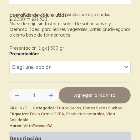
Inicio
Frutos Secos
Castañas de caju crudas
Castañas de caju crudas
–
$
12.300
$
21.300
Nuez de cajú sin tostar ni salar. De sabor suave y
Price
cremosa. Ideal para leches vegetales, patés crudiveganos
o como base de fermentados.
range:
Presentación: 1 gk | 500 gr
$12.300
Presentación:
through
Castañas
de
$21.300
caju
crudas
cantidad
Agregar al carrito
SKU:
N/D
Categorías:
Frutos Secos
,
Frutos Secos Sueltos
Etiquetas:
Envio Gratis GCBA
,
Productos naturales
,
Vida
Saludable
Marca:
VittaEssenceBA
Descripción