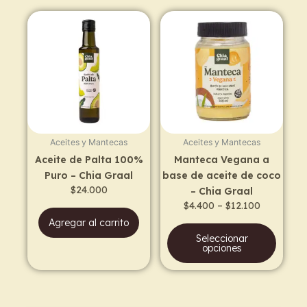
Price
This
range:
prod
$4.400
has
through
$12.100
multi
varia
The
opti
may
Aceites y Mantecas
Aceites y Mantecas
be
Aceite de Palta 100%
Manteca Vegana a
chos
Puro – Chia Graal
base de aceite de coco
on
$
24.000
– Chia Graal
the
$
4.400
–
$
12.100
prod
Agregar al carrito
page
Seleccionar
opciones