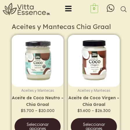
Ir
Menu
0
al
contenido
Aceites y Mantecas Chia Graal
Price
Price
This
This
range:
range:
product
prod
$5.700
$5.600
has
has
through
through
$20.000
$26.300
multiple
multi
variants.
varia
The
The
options
opti
may
may
Aceites y Mantecas
Aceites y Mantecas
be
be
Aceite de Coco Neutro –
Aceite de Coco Virgen –
chosen
chos
Chia Graal
Chia Graal
on
on
$
5.700
–
$
20.000
$
5.600
–
$
26.300
the
the
product
prod
Seleccionar
Seleccionar
page
page
opciones
opciones