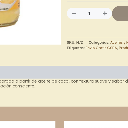
aceite
de
coco
-
Chia
Graal
cantidad
SKU:
N/D
Categorías:
Aceites y
Etiquetas:
Envio Gratis GCBA
,
Produ
laborada a partir de aceite de coco, con textura suave y sabor
tación consciente.
Price