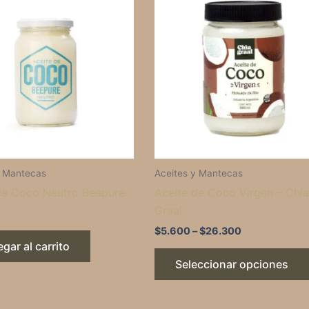
range:
$5.600
through
$26.300
y Mantecas
Aceites y Mantecas
de Coco Neutro Beepure
Aceite de Coco Virgen – Chia
Graal
$
5.600
–
$
26.300
gar al carrito
Seleccionar opciones