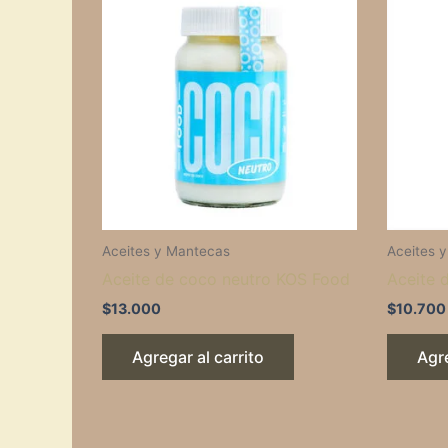
Aceites y Mantecas
Aceites 
Aceite de coco neutro KOS Food
Aceite 
$
13.000
$
10.700
Agregar al carrito
Agre