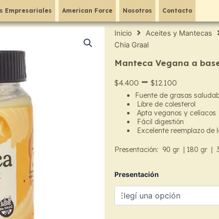
s Empresariales
American Force
Nosotros
Contacto
Inicio
Aceites y Mantecas
Chia Graal
Manteca Vegana a base 
Price
–
$
4.400
$
12.100
Fuente de grasas saludab
range:
Libre de colesterol
Apta veganos y celíacos
$4.40
Fácil digestión
Excelente reemplazo de l
throug
Presentación: 90 gr
| 180 gr | 
$12.10
Manteca
Presentación
Vegana
a
base
de