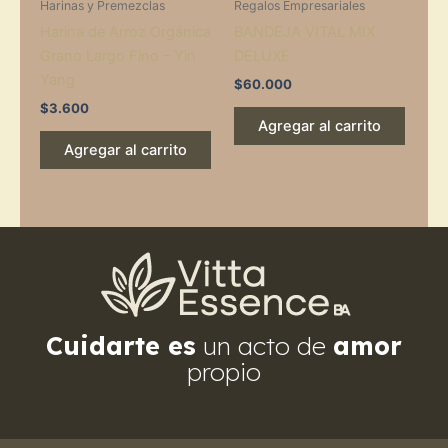
Harinas y Premezclas
Regalos Empresariales
Harina de Arroz Orgánica
BANDEJA VITAL MIX
Grano Largo Fino – Yin
DELUXE
Yang
$
60.000
$
3.600
Agregar al carrito
Agregar al carrito
Cuidarte es
un acto de
amor
propio