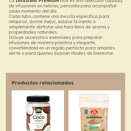
La
Infusions Premium
box es una selección cuidada
de infusiones en hebras, pensada para acompañar
cada momento del día.
Cada tubo contiene una mezcla especifica para
relajarse, dormir mejor, aclarar la mente o
simplemente disfrutar una taza llena de aroma y
propiedades naturales.
Incluye accesorios esenciales para preparar
infusiones de manera practica y elegante,
convirtiéndola en un regalo perfecto para amantes
del te o para quienes buscan rituales de bienestar.
Productos relacionados
Price
This
range:
product
$5.600
through
has
$26.300
multiple
variants.
The