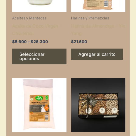
options
may
Aceites y Mantecas
Harinas y Premezclas
be
Aceite de Coco Virgen –
Harina de Almendras – Yin
chosen
Chia Graal
Yang
on
the
$
5.600
–
$
26.300
$
21.600
product
Seleccionar
Agregar al carrito
page
opciones