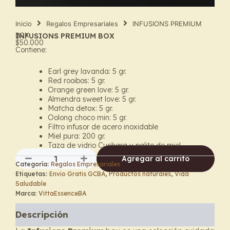
Inicio
Regalos Empresariales
INFUSIONS PREMIUM
BOX
INFUSIONS PREMIUM BOX
$
50.000
Contiene:
Earl grey lavanda: 5 gr.
Red rooibos: 5 gr.
Orange green love: 5 gr.
Almendra sweet love: 5 gr.
Matcha detox: 5 gr.
Oolong choco min: 5 gr.
Filtro infusor de acero inoxidable
Miel pura: 200 gr.
Taza de vidrio Cuchara y palito de miel
Agregar al carrito
Categoría:
Regalos Empresariales
INFUSIONS
Etiquetas:
Envio Gratis GCBA
,
Productos naturales
,
Vida
PREMIUM
Saludable
BOX
Marca:
VittaEssenceBA
cantidad
Descripción