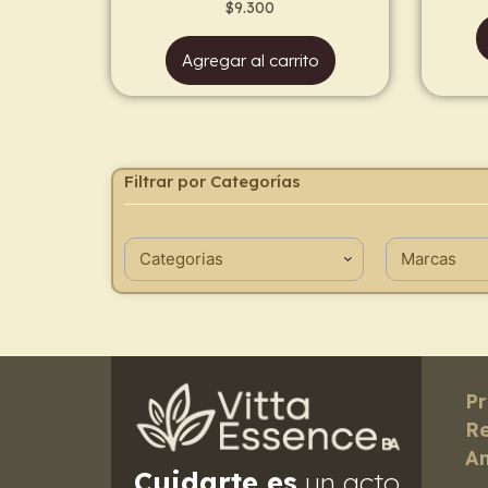
$
9.300
Agregar al carrito
Filtrar por Categorías
Pr
Re
Am
Cuidarte es
un acto