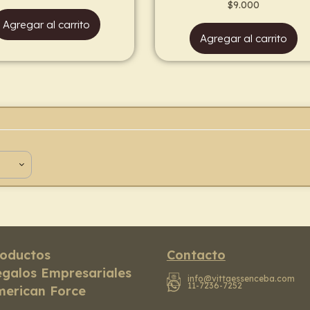
$
9.000
Agregar al carrito
Agregar al carrito
oductos
Contacto
galos Empresariales
info@vittaessenceba.com
11-7236-7252
erican Force