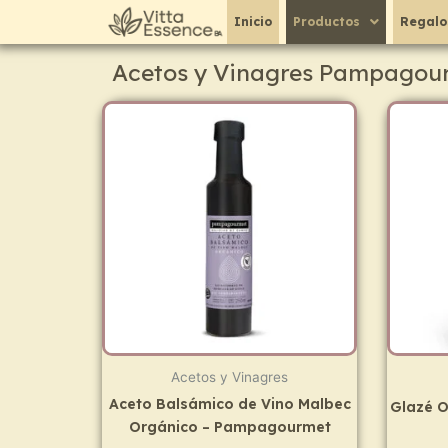
Ir
Inicio
Productos
Regalo
al
contenido
Acetos y Vinagres Pampagou
Acetos y Vinagres
Aceto Balsámico de Vino Malbec
Glazé 
Orgánico – Pampagourmet