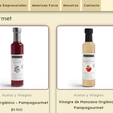
s Empresariales
American Force
Nosotros
Contacto
rmet
Acetos y Vinagres
Acetos y Vinagres
Vinagre de Manzana Orgánic
Orgánico – Pampagourmet
Pampagourmet
$
9.900