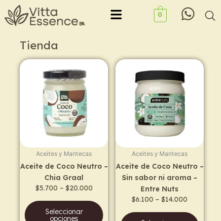
Ir
Menu
0
al
contenido
Tienda
Price
Price
This
This
range:
range:
product
prod
$5.700
$6.100
has
has
through
through
$20.000
$14.000
multiple
multi
variants.
varia
The
The
options
opti
may
may
Aceites y Mantecas
Aceites y Mantecas
be
be
Aceite de Coco Neutro –
Aceite de Coco Neutro –
chosen
chos
Chia Graal
Sin sabor ni aroma –
on
on
$
5.700
–
$
20.000
Entre Nuts
the
the
$
6.100
–
$
14.000
product
prod
Seleccionar
page
page
opciones