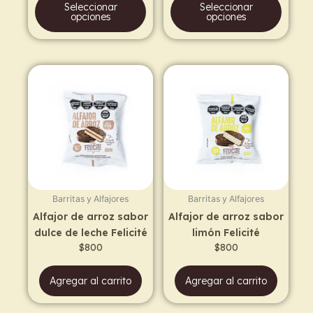
Seleccionar
Seleccionar
product
prod
opciones
opciones
page
page
Barritas y Alfajores
Barritas y Alfajores
Alfajor de arroz sabor
Alfajor de arroz sabor
dulce de leche Felicité
limón Felicité
$
800
$
800
Agregar al carrito
Agregar al carrito