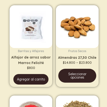
Price
This
range:
prod
$14.800
has
through
$23.800
multi
varia
The
opti
may
Barritas y Alfajores
Frutos Secos
be
Alfajor de arroz sabor
Almendras 27,30 Chile
chos
$
14.800
–
$
23.800
Marroc Felicité
on
$
800
the
Seleccionar
prod
opciones
Agregar al carrito
page
Price
This
range:
prod
$7.900