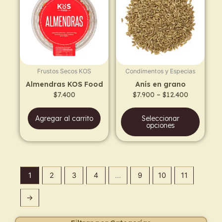
has
through
$12.400
multi
varia
The
opti
may
Frustos Secos KOS
Condimentos y Especias
be
Almendras KOS Food
Anís en grano
chos
$
7.400
$
7.900
–
$
12.400
on
the
Agregar al carrito
Seleccionar
prod
opciones
page
1
2
3
4
…
9
10
11
→