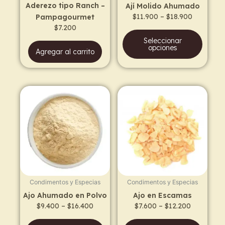
Aderezo tipo Ranch –
Ají Molido Ahumado
chos
$
11.900
–
$
18.900
Pampagourmet
on
$
7.200
the
Seleccionar
prod
opciones
Agregar al carrito
page
Price
Price
This
This
range:
range:
product
prod
$9.400
$7.600
has
has
through
through
$16.400
$12.200
multiple
multi
variants.
varia
The
The
options
opti
may
may
Condimentos y Especias
Condimentos y Especias
be
be
Ajo Ahumado en Polvo
Ajo en Escamas
chosen
chos
$
9.400
–
$
16.400
$
7.600
–
$
12.200
on
on
the
the