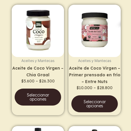
Price
Price
This
This
range:
range:
product
prod
$5.600
$10.000
has
has
through
through
$26.300
$28.800
multiple
multi
variants.
varia
The
The
options
opti
may
may
Aceites y Mantecas
Aceites y Mantecas
be
be
Aceite de Coco Virgen –
Aceite de Coco Virgen –
chosen
chos
Chia Graal
Primer prensado en frío
on
on
$
5.600
–
$
26.300
– Entre Nuts
the
the
$
10.000
–
$
28.800
product
prod
Seleccionar
page
page
opciones
Seleccionar
opciones