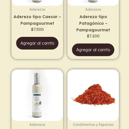
Aderezos
Aderezos
Aderezo tipo Caesar –
Aderezo tipo
Pampagourmet
Patagónico –
$
7.500
Pampagourmet
$
7.200
Agregar al carrito
Agregar al carrito
Price
This
range:
prod
$11.900
has
through
$18.900
multi
varia
The
opti
may
Aderezos
Condimentos y Especias
be