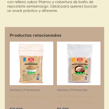
con relleno sabor Marroc y cobertura de baño de
repostería semiamargo. Ideal para quienes buscan
un snack práctico y diferente.
Productos relacionados
Harinas y Premezclas
Harinas y Premezclas
Harina de Almendras – Yin
Harina Integral de Trigo
Yang
Sarraceno – Yin Yang
$
21.600
$
6.500