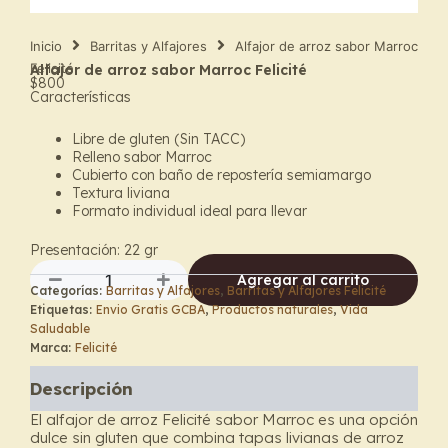
Inicio
Barritas y Alfajores
Alfajor de arroz sabor Marroc
Felicité
Alfajor de arroz sabor Marroc Felicité
$
800
Características
Libre de gluten (Sin TACC)
Relleno sabor Marroc
Cubierto con baño de repostería semiamargo
Textura liviana
Formato individual ideal para llevar
Presentación: 22 gr
Agregar al carrito
Categorías:
Barritas y Alfajores
,
Barritas y Alfajores Felicité
Alfajor
Etiquetas:
Envio Gratis GCBA
,
Productos naturales
,
Vida
de
Saludable
arroz
Marca:
Felicité
sabor
Marroc
Descripción
Felicité
cantidad
El alfajor de arroz Felicité sabor Marroc es una opción
dulce sin gluten que combina tapas livianas de arroz