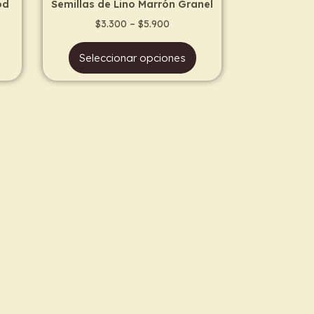
od
Semillas de Lino Marrón Granel
product
$
3.300
–
$
5.900
page
Seleccionar opciones