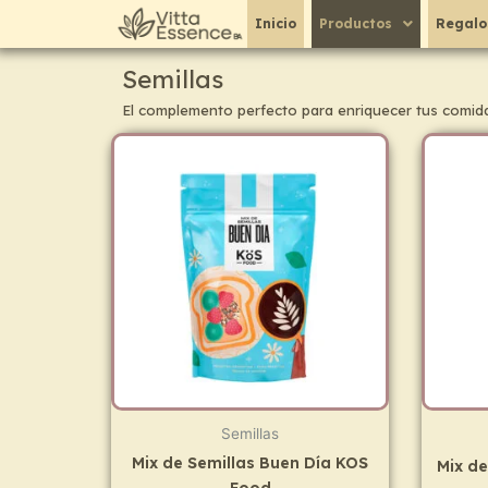
Ir
Inicio
Productos
Regalo
al
contenido
Semillas
El complemento perfecto para enriquecer tus comid
Semillas
Mix de Semillas Buen Día KOS
Mix de
Food