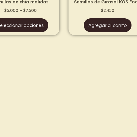
illas de chía molidas
Semillas de Girasol KOS Fo
product
$
5.000
–
$
7.500
$
2.450
page
eleccionar opciones
Agregar al carrito