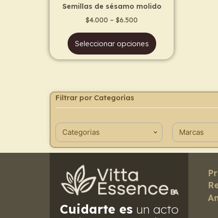
the
Semillas de sésamo molido
product
$
4.000
–
$
6.500
page
Seleccionar opciones
Filtrar por Categorías
Pr
Re
Am
Cuidarte es
un acto