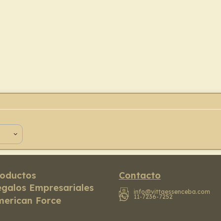
oductos
Contacto
galos Empresariales
info@vittaessenceba.com
11-7236-7252
erican Force