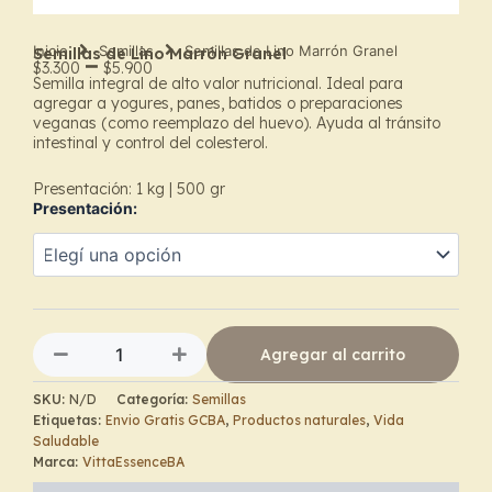
Inicio
Semillas
Semillas de Lino Marrón Granel
Semillas de Lino Marrón Granel
–
$
3.300
$
5.900
Semilla integral de alto valor nutricional. Ideal para
Price
agregar a yogures, panes, batidos o preparaciones
veganas (como reemplazo del huevo). Ayuda al tránsito
range:
intestinal y control del colesterol.
$3.300
Presentación: 1 kg | 500 gr
Presentación:
through
Semillas
$5.900
de
Lino
Marrón
Granel
cantidad
Agregar al carrito
SKU:
N/D
Categoría:
Semillas
Etiquetas:
Envio Gratis GCBA
,
Productos naturales
,
Vida
Saludable
Marca:
VittaEssenceBA