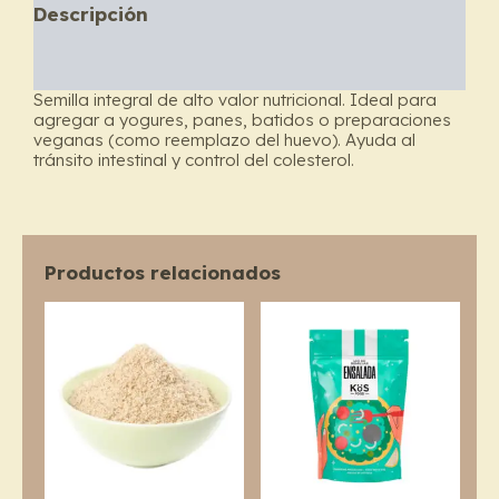
Descripción
Información adicional
Semilla integral de alto valor nutricional. Ideal para
agregar a yogures, panes, batidos o preparaciones
veganas (como reemplazo del huevo). Ayuda al
tránsito intestinal y control del colesterol.
Productos relacionados
Price
This
range:
product
$4.000
through
has
$6.500
multiple
variants.
The
options