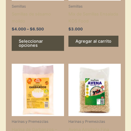
may
Semillas
Semillas
be
Semillas de sésamo
Mix de Semillas Ensalada
chosen
molido
KOS Food
on
the
$
4.000
–
$
6.500
$
3.000
product
Seleccionar
Agregar al carrito
page
opciones
Harinas y Premezclas
Harinas y Premezclas
Harina de Garbanzos –
Avena Arrollada Fina