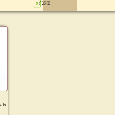
0
cité