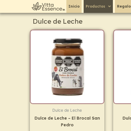
Ir
Inicio
Productos
Regalo
al
contenido
Dulce de Leche
Dulce de Leche
Dulce de Leche – El Brocal San
Dul
Pedro