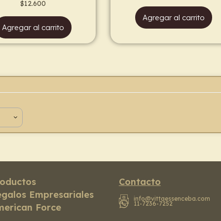
$
12.600
Agregar al carrito
Agregar al carrito
oductos
Contacto
galos Empresariales
info@vittaessenceba.com
11-7236-7252
erican Force