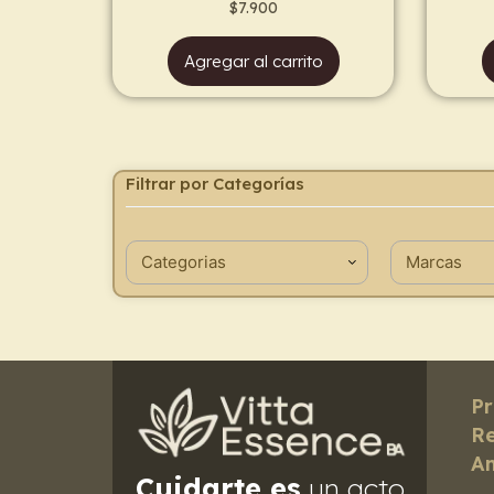
$
7.900
Agregar al carrito
Filtrar por Categorías
Pr
Re
Am
Cuidarte es
un acto