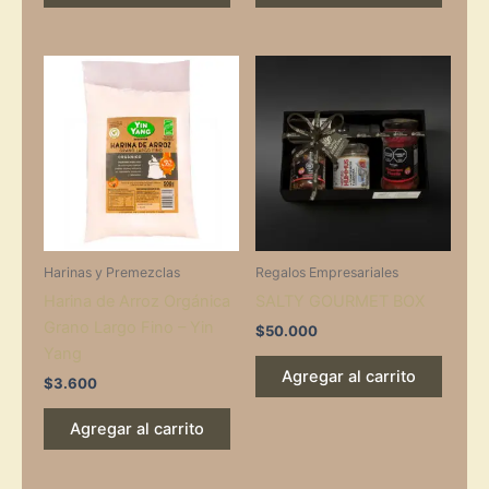
Harinas y Premezclas
Regalos Empresariales
Harina de Arroz Orgánica
SALTY GOURMET BOX
Grano Largo Fino – Yin
$
50.000
Yang
Agregar al carrito
$
3.600
Agregar al carrito