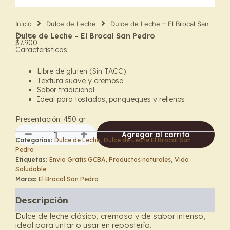
Inicio
Dulce de Leche
Dulce de Leche – El Brocal San
Pedro
Dulce de Leche – El Brocal San Pedro
$
7.900
Características:
Libre de gluten (Sin TACC)
Textura suave y cremosa
Sabor tradicional
Ideal para tostadas, panqueques y rellenos
Presentación: 450 g
r
Agregar al carrito
Categorías:
Dulce de Leche
,
Dulce de Leche El Brocal San
Dulce
Pedro
de
Etiquetas:
Envio Gratis GCBA
,
Productos naturales
,
Vida
Leche
Saludable
–
Marca:
El Brocal San Pedro
El
Brocal
Descripción
San
Pedro
Dulce de leche clásico, cremoso y de sabor intenso,
cantidad
ideal para untar o usar en repostería.