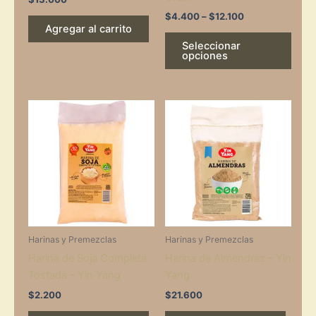
prod
$
4.400
–
$
12.100
Agregar al carrito
page
Seleccionar
opciones
Harinas y Premezclas
Harinas y Premezclas
Harina de Soja Completa
Harina de Almendras – Yin
Tostada – Yin Yang
Yang
$
2.200
$
21.600