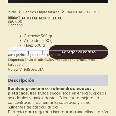
Inicio
Regalos Empresariales
BANDEJA VITAL MIX
DELUXE
BANDEJA VITAL MIX DELUXE
$
60.000
Contiene:
Pistacho: 500 gr.
Almendra: 500 gr.
Nuez: 500 gr.
Agregar al carrito
Categoría:
Regalos Empresariales
BANDEJA
Etiquetas:
Envio Gratis GCBA
,
Productos naturales
,
Vida
VITAL
Saludable
MIX
Marca:
VittaEssenceBA
DELUXE
cantidad
Descripción
Bandeja premium
con
almendras
,
nueces
y
pistachos
, tres frutos secos ricos en energía, grasas
saludables y antioxidantes. Ideal para mejorar la
concentración, aumentar la saciedad y sumar
nutrientes de calidad al día.
Perfecta para regalar o incorporar a una alimentación