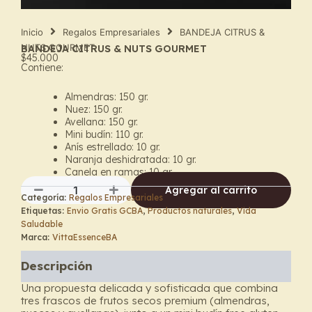
Inicio
Regalos Empresariales
BANDEJA CITRUS &
NUTS GOURMET
BANDEJA CITRUS & NUTS GOURMET
$
45.000
Contiene:
Almendras: 150 gr.
Nuez: 150 gr.
Avellana: 150 gr.
Mini budín: 110 gr.
Anís estrellado: 10 gr.
Naranja deshidratada: 10 gr.
Canela en ramas: 10 gr.
Agregar al carrito
Categoría:
Regalos Empresariales
BANDEJA
Etiquetas:
Envio Gratis GCBA
,
Productos naturales
,
Vida
CITRUS
Saludable
&
Marca:
VittaEssenceBA
NUTS
GOURMET
Descripción
cantidad
Una propuesta delicada y sofisticada que combina
tres frascos de frutos secos premium (almendras,