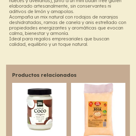
nueces y avellanas), junto a un mini budín free gluten
elaborado artesanalmente, sin conservantes ni
aditivos de limón y amapolas.
Acompaña un mix natural con rodajas de naranjas
deshidratadas, ramas de canela y anis estrellado con
propiedades energizantes y aromáticas que evocan
calma, bienestar y armonía.
Ideal para regalos empresariales que buscan
calidad, equilibrio y un toque natural.
Productos relacionados
Price
This
range:
product
$5.600
through
has
$26.300
multiple
variants.
The
options