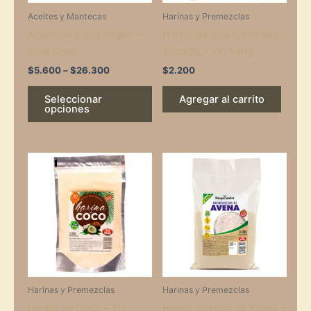
may
Aceites y Mantecas
Harinas y Premezclas
be
Aceite de Coco Virgen –
Harina de Soja Completa
chosen
Chia Graal
Tostada – Yin Yang
on
the
$
5.600
–
$
26.300
$
2.200
product
Seleccionar
Agregar al carrito
page
opciones
Harinas y Premezclas
Harinas y Premezclas
Harina de Coco – Yin
Harina Integral de Avena –