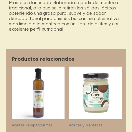
Manteca clarificada elaborada a partir de manteca
tradicional, a la que se le retiran los sólidos lácteos,
obteniendo una grasa pura, suave y de sabor
delicado. Ideal para quienes buscan una alternativa
más limpia a la manteca común, libre de gluten y con
excelente perfil nutricional.
Productos relacionados
Price
This
range:
prod
$5.700
through
has
$20.000
multi
varia
The
opti
may
Aceites Pampagourmet
Aceites y Mantecas
be