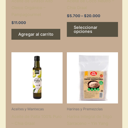
Aceite de Girasol Alto
Aceite de Coco Neutro –
chos
Oleico Orgánico –
Chia Graal
on
Pampagourmet
the
$
5.700
–
$
20.000
prod
$
11.000
Seleccionar
page
opciones
Agregar al carrito
Aceites y Mantecas
Harinas y Premezclas
Aceite de Palta 100% Puro
Harina Integral de Trigo
– Chia Graal
Sarraceno – Yin Yang