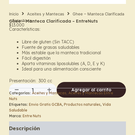
Inicio
Aceites y Mantecas
Ghee – Manteca Clarificada
– EntreNuts
Ghee – Manteca Clarificada – EntreNuts
$
13.000
Características:
Libre de gluten (Sin TACC)
Fuente de grasas saludables
Más estable que la manteca tradicional
Fácil digestión
Aporta vitaminas liposolubles (A, D, E y K)
Ideal para una alimentación consciente
Presentación: 300 cc
Agregar al carrito
Categorías:
Aceites y Mantecas
,
Aceites y Mantecas Entre
Ghee
Nuts
-
Etiquetas:
Envio Gratis GCBA
,
Productos naturales
,
Vida
Manteca
Saludable
Clarificada
Marca:
Entre Nuts
-
EntreNuts
Descripción
cantidad