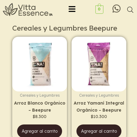
Ir
Menu
0
al
contenido
Cereales y Legumbres Beepure
Cereales y Legumbres
Cereales y Legumbres
Arroz Blanco Orgánico
Arroz Yamaní Integral
– Beepure
Orgánico – Beepure
$
8.300
$
10.300
Agregar al carrito
Agregar al carrito