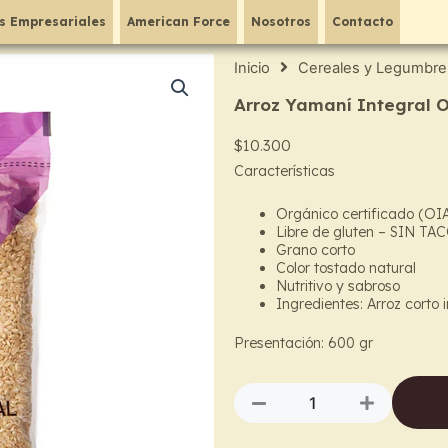
s Empresariales
American Force
Nosotros
Contacto
Inicio
Cereales y Legumbre
Arroz Yamaní Integral 
$
10.300
Características
Orgánico certificado (OI
Libre de gluten – SIN TA
Grano corto
Color tostado natural
Nutritivo y sabroso
Ingredientes: Arroz corto 
Presentación: 600 gr
Arroz
Yamaní
Integral
Orgánico