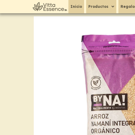
Ir
Inicio
Productos
Regalo
al
contenido