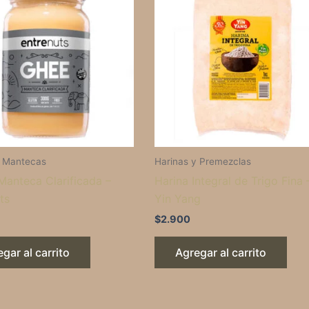
y Mantecas
Harinas y Premezclas
Manteca Clarificada –
Harina Integral de Trigo Fina 
ts
Yin Yang
$
2.900
gar al carrito
Agregar al carrito