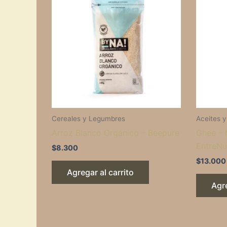
Cereales y Legumbres
Aceites 
Arroz Blanco Orgánico – Beepure
Ghee – 
EntreNu
$
8.300
$
13.000
Agregar al carrito
Agre