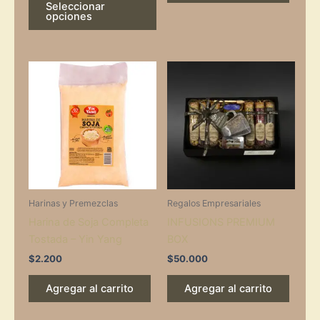
Seleccionar
opciones
Harinas y Premezclas
Regalos Empresariales
Harina de Soja Completa
INFUSIONS PREMIUM
Tostada – Yin Yang
BOX
$
2.200
$
50.000
Agregar al carrito
Agregar al carrito