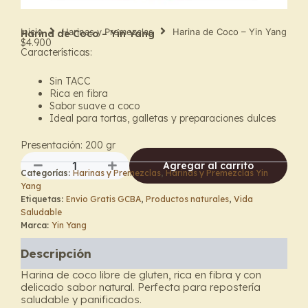
Inicio
Harinas y Premezclas
Harina de Coco – Yin Yang
Harina de Coco – Yin Yang
$
4.900
Características:
Sin TACC
Rica en fibra
Sabor suave a coco
Ideal para tortas, galletas y preparaciones dulces
Presentación: 200 gr
Agregar al carrito
Categorías:
Harinas y Premezclas
,
Harinas y Premezclas Yin
Harina
Yang
de
Etiquetas:
Envio Gratis GCBA
,
Productos naturales
,
Vida
Coco
Saludable
–
Marca:
Yin Yang
Yin
Yang
Descripción
cantidad
Harina de coco libre de gluten, rica en fibra y con
delicado sabor natural. Perfecta para repostería
saludable y panificados.