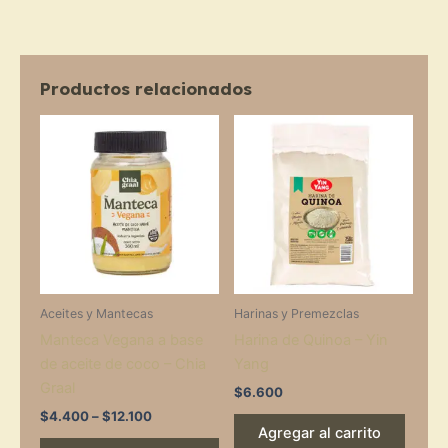
Productos relacionados
Price
This
range:
product
$4.400
through
has
$12.100
multiple
variants.
The
options
may
Aceites y Mantecas
Harinas y Premezclas
be
Manteca Vegana a base
Harina de Quinoa – Yin
chosen
de aceite de coco – Chia
Yang
on
Graal
the
$
6.600
product
$
4.400
–
$
12.100
Agregar al carrito
page