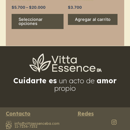
on
the
$
5.700
–
$
20.000
$
3.700
product
Seleccionar
Agregar al carrito
page
opciones
Cuidarte es
un acto de
amor
propio
Contacto
Redes
info@vittaessenceba.com
11-7236-7252