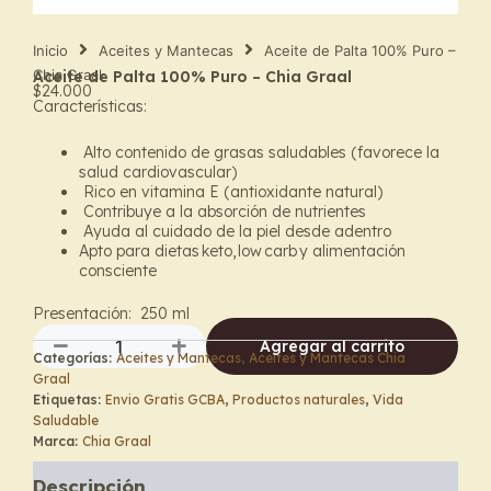
Inicio
Aceites y Mantecas
Aceite de Palta 100% Puro –
Chia Graal
Aceite de Palta 100% Puro – Chia Graal
$
24.000
Características:
Alto contenido de grasas saludables (favorece la
salud cardiovascular)
Rico en vitamina E (antioxidante natural)
Contribuye a la absorción de nutrientes
Ayuda al cuidado de la piel desde adentro
Apto para dietas keto, low carb y alimentación
consciente
Presentación:
250 ml
Agregar al carrito
Categorías:
Aceites y Mantecas
,
Aceites y Mantecas Chia
Aceite
Graal
de
Etiquetas:
Envio Gratis GCBA
,
Productos naturales
,
Vida
Palta
Saludable
100%
Marca:
Chia Graal
Puro
-
Descripción