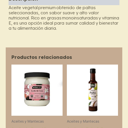
Chia
Graal
Aceite vegetal
premium
obtenido de paltas
cantidad
seleccionadas, con sabor suave y alto valor
nutricional. Rico en grasas
monoinsaturadas
y vitamina
E, es una opción ideal para sumar calidad y bienestar
a tu alimentación diaria.
Productos relacionados
Price
This
range:
product
$10.000
through
has
$28.800
multiple
variants.
The
options
may
Aceites y Mantecas
Aceites y Mantecas
be