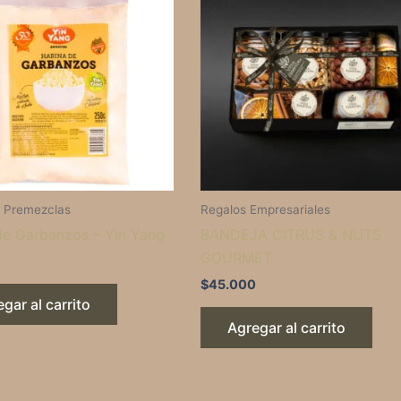
y Premezclas
Regalos Empresariales
de Garbanzos – Yin Yang
BANDEJA CITRUS & NUTS
GOURMET
$
45.000
gar al carrito
Agregar al carrito