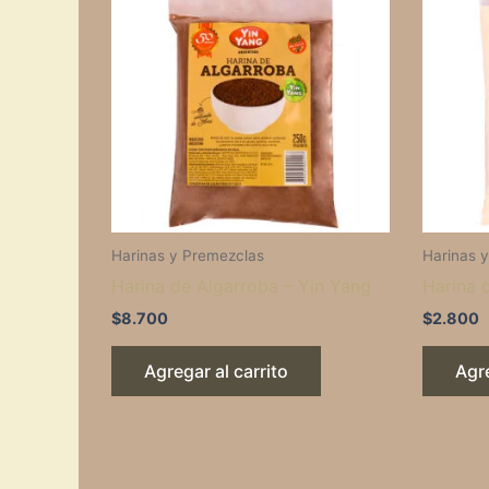
Harinas y Premezclas
Harinas 
Harina de Algarroba – Yin Yang
Harina 
$
8.700
$
2.800
Agregar al carrito
Agre