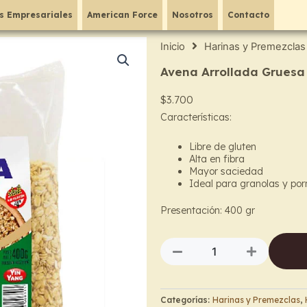
s Empresariales
American Force
Nosotros
Contacto
Inicio
Harinas y Premezclas
Avena Arrollada Gruesa
$
3.700
Características:
Libre de gluten
Alta en fibra
Mayor saciedad
Ideal para granolas y por
Presentación: 400 gr
Avena
Arrollada
Gruesa
–
Responsable
Categorías:
Harinas y Premezclas
,