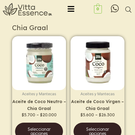
Ir
Menu
0
al
contenido
Chia Graal
Price
Price
This
This
range:
range:
product
prod
$5.700
$5.600
has
has
through
through
$20.000
$26.300
multiple
multi
variants.
varia
The
The
options
opti
may
may
Aceites y Mantecas
Aceites y Mantecas
be
be
Aceite de Coco Neutro –
Aceite de Coco Virgen –
chosen
chos
Chia Graal
Chia Graal
on
on
$
5.700
–
$
20.000
$
5.600
–
$
26.300
the
the
product
prod
Seleccionar
Seleccionar
page
page
opciones
opciones