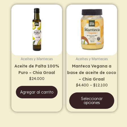
Price
This
range:
prod
$4.400
has
through
$12.100
multi
varia
The
opti
may
Aceites y Mantecas
Aceites y Mantecas
be
Aceite de Palta 100%
Manteca Vegana a
chos
Puro – Chia Graal
base de aceite de coco
on
$
24.000
– Chia Graal
the
$
4.400
–
$
12.100
prod
Agregar al carrito
page
Seleccionar
opciones