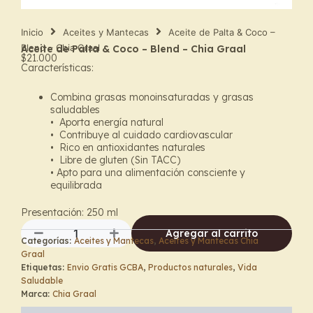
Inicio
Aceites y Mantecas
Aceite de Palta & Coco –
Blend – Chia Graal
Aceite de Palta & Coco – Blend – Chia Graal
$
21.000
Características:
Combina grasas monoinsaturadas y grasas
saludables
•
Aporta energía natural
•
Contribuye al cuidado cardiovascular
•
Rico en antioxidantes naturales
•
Libre de gluten (Sin TACC)
•
Apto para una alimentación consciente y
equilibrada
Presentación: 250 ml
Agregar al carrito
Categorías:
Aceites y Mantecas
,
Aceites y Mantecas Chia
Aceite
Graal
de
Etiquetas:
Envio Gratis GCBA
,
Productos naturales
,
Vida
Palta
Saludable
&
Marca:
Chia Graal
Coco
–