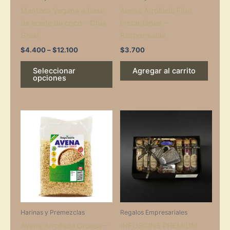
Manteca Vegana a base
Avena Arrollada Fina
chosen
de aceite de coco – Chia
Instantánea –
on
Graal
Responsable
the
product
$
4.400
–
$
12.100
$
3.700
page
Seleccionar
Agregar al carrito
opciones
Harinas y Premezclas
Regalos Empresariales
Avena Arrollada Gruesa –
INFUSIONS PREMIUM