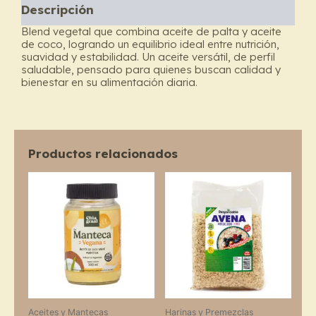
Descripción
Blend
-
Blend
vegetal que combina aceite de palta y aceite
Chia
de coco, logrando un equilibrio ideal entre nutrición,
Graal
suavidad y estabilidad. Un aceite versátil, de perfil
saludable, pensado para quienes buscan calidad y
cantidad
bienestar en su alimentación diaria.
Productos relacionados
Price
This
range:
product
$4.400
through
has
$12.100
multiple
variants.
The
options
may
Aceites y Mantecas
Harinas y Premezclas
be