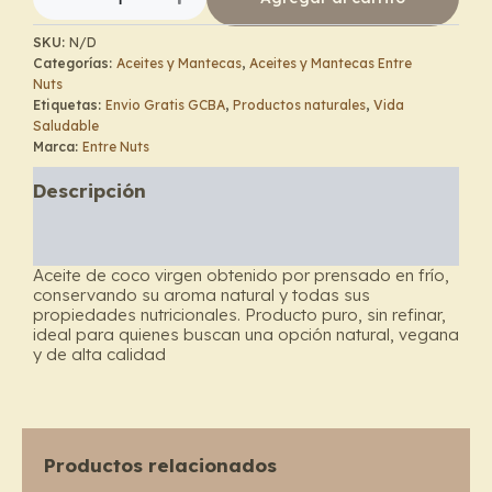
prensado
en
SKU:
N/D
frío
Categorías:
Aceites y Mantecas
,
Aceites y Mantecas Entre
-
Nuts
Entre
Etiquetas:
Envio Gratis GCBA
,
Productos naturales
,
Vida
Nuts
Saludable
cantidad
Marca:
Entre Nuts
Descripción
Información adicional
Aceite de coco virgen obtenido por prensado en frío,
conservando su aroma natural y todas sus
propiedades nutricionales. Producto puro, sin refinar,
ideal para quienes buscan una opción natural, vegana
y de alta calidad
Productos relacionados