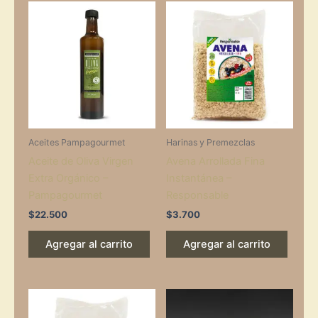
Aceites Pampagourmet
Harinas y Premezclas
Aceite de Oliva Virgen
Avena Arrollada Fina
Extra Orgánico –
Instantánea –
Pampagourmet
Responsable
$
22.500
$
3.700
Agregar al carrito
Agregar al carrito