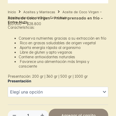
Inicio
Aceites y Mantecas
Aceite de Coco Virgen –
Primer prensado en frío – Entre Nuts
Aceite de Coco Virgen – Primer prensado en frío –
–
Entre Nuts
$
10.000
$
28.800
Características:
Price
Conserva nutrientes gracias a su extracción en frío
range:
Rico en grasas saludables de origen vegetal
Aporta energía rápida al organismo
$10.000
Libre de gluten y apto veganos
Contiene antioxidantes naturales
through
Favorece una alimentación más limpia y
consciente
$28.800
Presentación: 200 gr
|
360 gr
|
500 gr
|
1000 gr
Presentación
Aceite
de
Coco
Virgen
–
Primer
Agregar al carrito