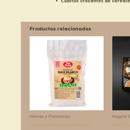
Cubitos crocantes de cereale
Productos relacionados
Harinas y Premezclas
Regalos 
Harina de Maíz Blanco para
BANDEJ