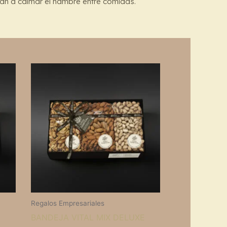
n a calmar el hambre entre comidas.
Regalos Empresariales
BANDEJA VITAL MIX DELUXE