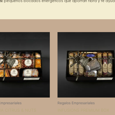
s:
pequeños bocados energéticos que aportan fibra y te ayuda
Empresariales
Regalos Empresariales
A CITRUS & NUTS
INFUSIONS PREMIUM BOX