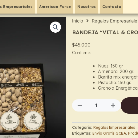
s Empresariales
American Force
Nosotros
Contacto
Inicio
Regalos Empresariale
BANDEJA “VITAL & CR
$
45.000
Contiene:
Nuez: 150 gr.
Almendra: 200 gr.
Barrita mix energeti
Pistacho: 150 gr.
Granola Energética:
BANDEJA
"VITAL
&
CROCANTE"
cantidad
Categoría:
Regalos Empresariales
Etiquetas:
Envio Gratis GCBA
,
Produ