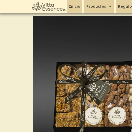
Ir
Inicio
Productos
Regalo
al
contenido