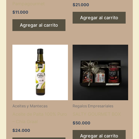
Pampagourmet
$
21.000
$
11.000
Agregar al carrito
Agregar al carrito
Aceites y Mantecas
Regalos Empresariales
Aceite de Palta 100% Puro
SALTY GOURMET BOX
– Chia Graal
$
50.000
$
24.000
Agregar al carrito