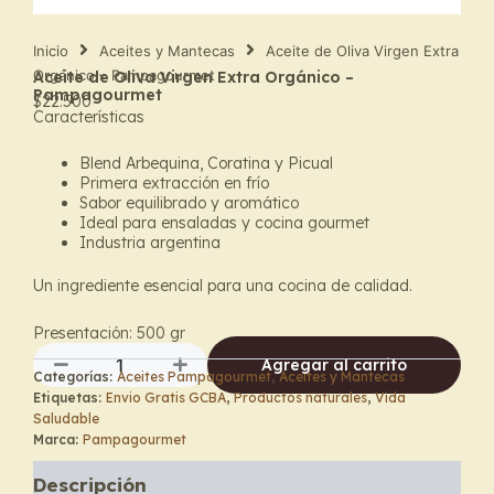
Inicio
Aceites y Mantecas
Aceite de Oliva Virgen Extra
Orgánico – Pampagourmet
Aceite de Oliva Virgen Extra Orgánico –
Pampagourmet
$
22.500
Características
Blend Arbequina, Coratina y Picual
Primera extracción en frío
Sabor equilibrado y aromático
Ideal para ensaladas y cocina gourmet
Industria argentina
Un ingrediente esencial para una cocina de calidad.
Presentación: 500 gr
Agregar al carrito
Categorías:
Aceites Pampagourmet
,
Aceites y Mantecas
Aceite
Etiquetas:
Envio Gratis GCBA
,
Productos naturales
,
Vida
de
Saludable
Oliva
Marca:
Pampagourmet
Virgen
Extra
Descripción
Orgánico