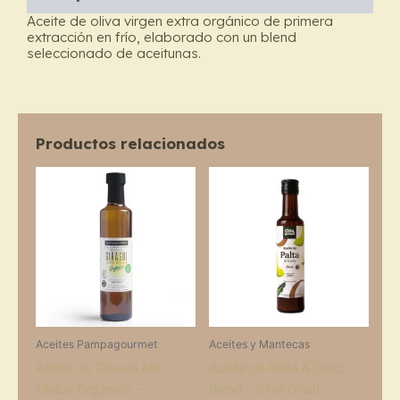
–
Aceite de oliva virgen extra orgánico de primera
Pampagourmet
extracción en frío, elaborado con un blend
cantidad
seleccionado de aceitunas.
Productos relacionados
Aceites Pampagourmet
Aceites y Mantecas
Aceite de Girasol Alto
Aceite de Palta & Coco –
Oleico Orgánico –
Blend – Chia Graal