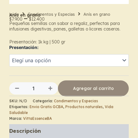
Inicio
Condimentos y Especias
Anís en grano
Anís en grano
–
$
7.900
$
12.400
Pequeñas semillas con sabor a regaliz, perfectas para
Price
infusiones digestivas, panes, galletas o licores caseros.
range:
Presentación: 1k kg | 500 gr
Presentación:
$7.900
Anís
through
en
grano
$12.400
cantidad
Agregar al carrito
SKU:
N/D
Categoría:
Condimentos y Especias
Etiquetas:
Envio Gratis GCBA
,
Productos naturales
,
Vida
Saludable
Marca:
VittaEssenceBA
Descripción