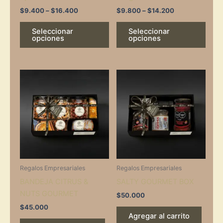
on
on
$
9.400
–
$
16.400
$
9.800
–
$
14.200
the
the
Seleccionar
Seleccionar
product
prod
opciones
opciones
page
page
Regalos Empresariales
Regalos Empresariales
BANDEJA CITRUS &
SALTY GOURMET BOX
NUTS GOURMET
$
50.000
$
45.000
Agregar al carrito