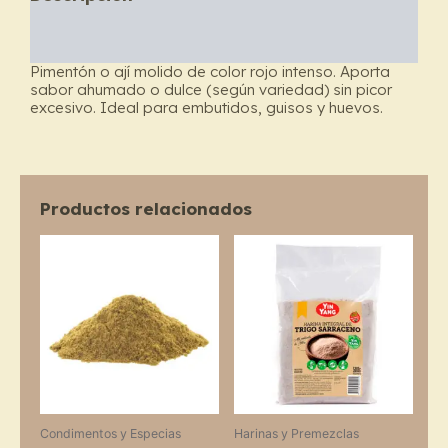
Información adicional
Pimentón o ají molido de color rojo intenso. Aporta
sabor ahumado o dulce (según variedad) sin picor
excesivo. Ideal para embutidos, guisos y huevos.
Productos relacionados
Price
This
range:
product
$10.100
through
has
$17.100
multiple
variants.
The
options
may
Condimentos y Especias
Harinas y Premezclas
be