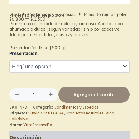
Inicio
Condimentos y Especias
Pimiento rojo en polvo
Pimiento rojo en polvo
–
$
6.800
$
11.300
Pimentón o ají molido de color rojo intenso. Aporta sabor
Price
ahumado o dulce (según variedad) sin picor excesivo.
Ideal para embutidos, guisos y huevos.
range:
Presentación: 1k kg | 500 gr
$6.800
Presentación:
through
Pimiento
rojo
$11.300
en
polvo
cantidad
Agregar al carrito
SKU:
N/D
Categoría:
Condimentos y Especias
Etiquetas:
Envio Gratis GCBA
,
Productos naturales
,
Vida
Saludable
Marca:
VittaEssenceBA
Descripción