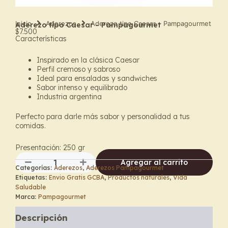
Inicio
Aderezos
Aderezo tipo Caesar – Pampagourmet
Aderezo tipo Caesar – Pampagourmet
$
7.500
Características
Inspirado en la clásica Caesar
Perfil cremoso y sabroso
Ideal para ensaladas y sandwiches
Sabor intenso y equilibrado
Industria argentina
Perfecto para darle más sabor y personalidad a tus
comidas.
Presentación: 250 gr
Agregar al carrito
Categorías:
Aderezos
,
Aderezos Pampagourmet
Aderezo
Etiquetas:
Envio Gratis GCBA
,
Productos naturales
,
Vida
tipo
Saludable
Caesar
Marca:
Pampagourmet
–
Pampagourmet
Descripción
cantidad