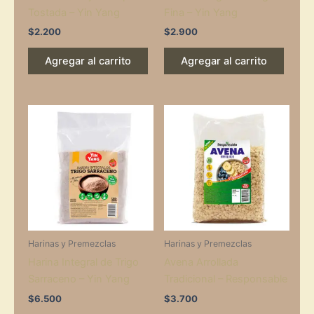
Tostada – Yin Yang
Fina – Yin Yang
$
2.200
$
2.900
Agregar al carrito
Agregar al carrito
Harinas y Premezclas
Harinas y Premezclas
Harina Integral de Trigo
Avena Arrollada
Sarraceno – Yin Yang
Tradicional – Responsable
$
6.500
$
3.700