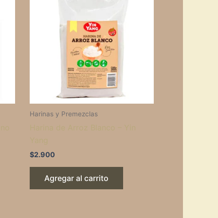
Harinas y Premezclas
ano
Harina de Arroz Blanco – Yin
Yang
$
2.900
Agregar al carrito