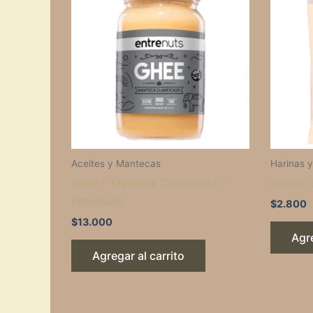
Aceites y Mantecas
Harinas 
Ghee – Manteca Clarificada –
Harina 
EntreNuts
$
2.800
$
13.000
Agre
Agregar al carrito