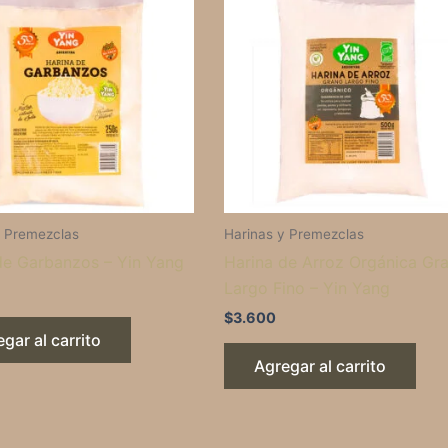
y Premezclas
Harinas y Premezclas
de Garbanzos – Yin Yang
Harina de Arroz Orgánica Gr
Largo Fino – Yin Yang
$
3.600
gar al carrito
Agregar al carrito