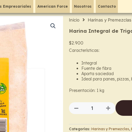
s Empresariales
American Force
Nosotros
Contacto
Inicio
Harinas y Premezclas
Harina Integral de Trig
$
2.900
Características:
Integral
Fuente de fibra
Aporta saciedad
Ideal para panes, pizzas, 
Presentación: 1 kg
Harina
Integral
de
Trigo
Fina
Categorías:
Harinas y Premezclas
,