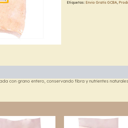
–
Etiquetas:
Envio Gratis GCBA
,
Produ
Yin
Yang
cantidad
rada con grano entero, conservando fibra y nutrientes naturales