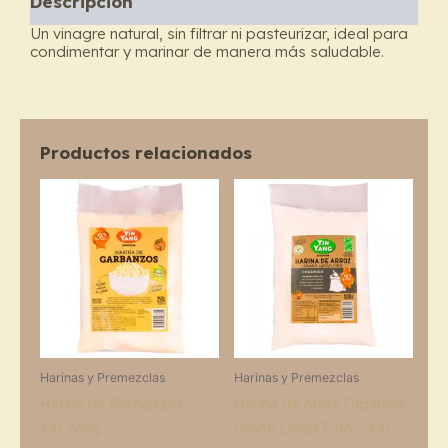
Descripción
cantidad
Un vinagre natural, sin filtrar ni pasteurizar, ideal para
condimentar y marinar de manera más saludable.
Productos relacionados
Harinas y Premezclas
Harinas y Premezclas
Harina de Garbanzos –
Harina de Arroz Orgánica
Yin Yang
Grano Largo Fino – Yin