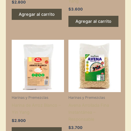
Yang
$
2.800
$
3.600
Agregar al carrito
Agregar al carrito
Harinas y Premezclas
Harinas y Premezclas
Harina de Arroz Blanco –
Avena Arrollada Fina
Yin Yang
Instantánea –
Responsable
$
2.900
$
3.700