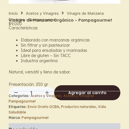
Inicio
Acetos y Vinagres
Vinagre de Manzana
Orgánico – Pampagourmet
Vinagre de Manzana Orgánico – Pampagourmet
$
9.000
Características
Elaborado con manzanas orgánicas
Sin filtrar y sin pasteurizar
Ideal para ensaladas y marinadas
Libre de gluten – Sin TACC
Industria argentina
Natural, versátil y lleno de sabor.
Presentación: 250 gr
Agregar al carrito
Categorías:
Acetos y Vinagres
,
Acetos y Vinagres
Vinagre
Pampagourmet
de
Etiquetas:
Envio Gratis GCBA
,
Productos naturales
,
Vida
Manzana
Saludable
Orgánico
Marca:
Pampagourmet
–
Pampagourmet