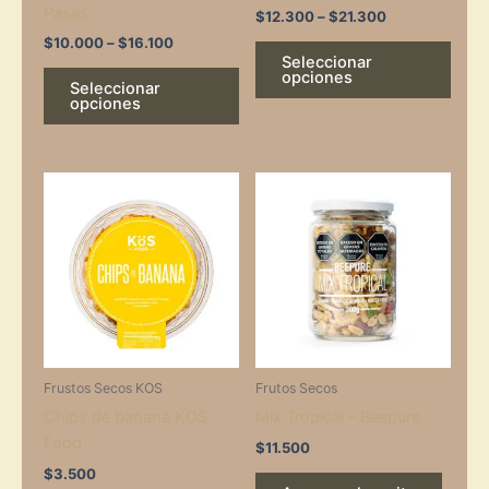
Pasas
on
on
$
12.300
–
$
21.300
the
the
$
10.000
–
$
16.100
Seleccionar
product
prod
opciones
Seleccionar
page
page
opciones
Frustos Secos KOS
Frutos Secos
Chips de banana KOS
Mix Tropical – Beepure
Food
$
11.500
$
3.500