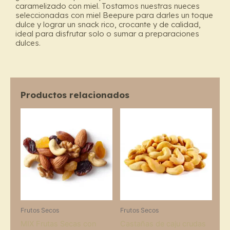
caramelizado con miel. Tostamos nuestras nueces
seleccionadas con miel Beepure para darles un toque
dulce y lograr un snack rico, crocante y de calidad,
ideal para disfrutar solo o sumar a preparaciones
dulces.
Productos relacionados
Price
Price
This
This
range:
range:
product
prod
$10.000
$12.300
through
has
through
has
$16.100
$21.300
multiple
multi
variants.
varia
The
The
options
opti
may
may
Frutos Secos
Frutos Secos
be
be
MIX Frutas Secas con
Castañas de caju crudas
chosen
chos