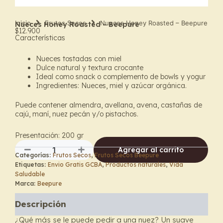
Inicio
Frutos Secos
Nueces Honey Roasted – Beepure
Nueces Honey Roasted – Beepure
$
12.900
Características
Nueces tostadas con miel
Dulce natural y textura crocante
Ideal como snack o complemento de bowls y yogur
Ingredientes: Nueces, miel y azúcar orgánica.
Puede contener almendra, avellana, avena, castañas de
cajú, maní, nuez pecán y/o pistachos.
Presentación: 200 gr
Agregar al carrito
Categorías:
Frutos Secos
,
Frutos Secos Beepure
Nueces
Etiquetas:
Envio Gratis GCBA
,
Productos naturales
,
Vida
Honey
Saludable
Roasted
Marca:
Beepure
–
Beepure
Descripción
cantidad
¿Qué más se le puede pedir a una nuez? Un suave