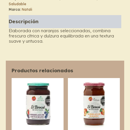
Saludable
Naranja
Marca:
Natali
-
Natali
Descripción
cantidad
Elaborada con naranjas seleccionadas, combina
frescura cítrica y dulzura equilibrada en una textura
suave y untuosa.
Productos relacionados