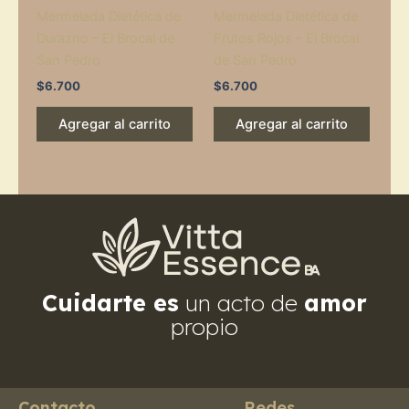
Mermelada Dietética de
Mermelada Dietética de
Durazno – El Brocal de
Frutos Rojos – El Brocal
San Pedro
de San Pedro
$
6.700
$
6.700
Agregar al carrito
Agregar al carrito
Cuidarte es
un acto de
amor
propio
Contacto
Redes