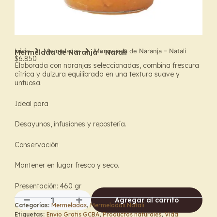
Inicio
Mermeladas
Mermelada de Naranja – Natali
Mermelada de Naranja – Natali
$
6.850
Elaborada con naranjas seleccionadas, combina frescura
cítrica y dulzura equilibrada en una textura suave y
untuosa.
Ideal para
Desayunos, infusiones y repostería.
Conservación
Mantener en lugar fresco y seco.
Presentación: 460 gr
Agregar al carrito
Categorías:
Mermeladas
,
Mermeladas Natali
Mermelada
Etiquetas:
Envio Gratis GCBA
,
Productos naturales
,
Vida
de