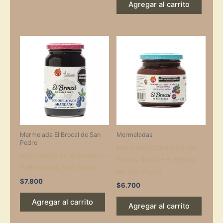
Agregar al carrito
Mermelada El Brocal de San
Mermeladas
Pedro
Mermelada Dietética de
Mermelada de Arándano –
Frutos Rojos – El Brocal
El Brocal de San Pedro
de San Pedro
$
7.800
$
6.700
Agregar al carrito
Agregar al carrito