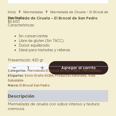
Inicio
Mermeladas
Mermelada de Ciruela – El Brocal de
San Pedro
Mermelada de Ciruela – El Brocal de San Pedro
$
5.600
Características:
Sin conservantes
Libre de gluten (Sin TACC)
Dulzor equilibrado
Ideal para tostadas y rellenos
Presentación: 420 g
r
Agregar al carrito
Categorías:
Mermelada El Brocal de San Pedro
,
Mermeladas
Mermelada
Etiquetas:
Envio Gratis GCBA
,
Productos naturales
,
Vida
de
Saludable
Ciruela
Marca:
El Brocal San Pedro
–
El
Descripción
Brocal
de
Mermelada de ciruela con sabor intenso y textura
San
cremosa.
Pedro