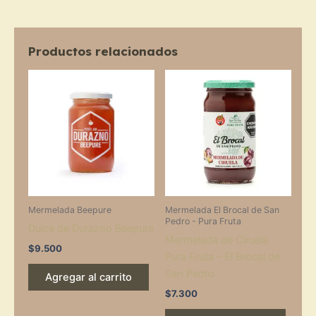
cantidad
Productos relacionados
Mermelada Beepure
Mermelada El Brocal de San
Pedro - Pura Fruta
Dulce de Durazno Beepure
Mermelada de Ciruela
$
9.500
Pura Fruta – El Brocal de
San Pedro
Agregar al carrito
$
7.300