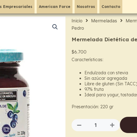
s Empresariales
American Force
Nosotros
Contacto
Inicio
Mermeladas
Merme
Pedro
Mermelada Dietética de
$
6.700
Características:
Endulzada con stevia
Sin azúcar agregada
Libre de gluten (Sin TACC
97% fruta
Ideal para yogur, tostada
Presentación: 220 g
r
Mermelada
Dietética
de