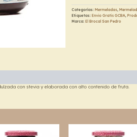
Arándanos
–
Categorías:
Mermeladas
,
Mermelada
El
Etiquetas:
Envio Gratis GCBA
,
Produ
Brocal
Marca:
El Brocal San Pedro
de
San
Pedro
cantidad
lzada con stevia y elaborada con alto contenido de fruta.