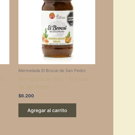
Mermelada El Brocal de San Pedro
El
Mermelada de Higo – El Brocal
de San Pedro
$
6.200
Agregar al carrito