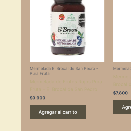
Mermelada El Brocal de San Pedro -
Mermelad
Pura Fruta
Mermela
Mermelada de Frutos Rojos Pura
Brocal 
Fruta – El Brocal de San Pedro
$
7.800
$
9.900
Agre
Agregar al carrito