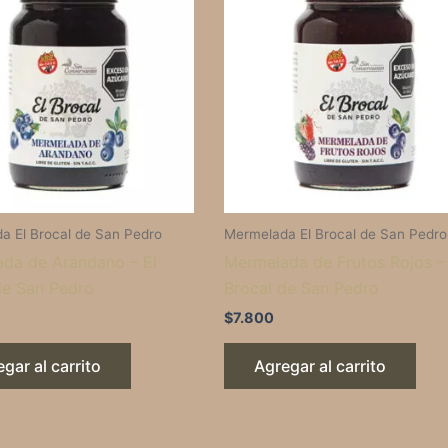
a El Brocal de San Pedro
Mermelada El Brocal de San Pedro
da de Arándano – El
Mermelada de Frutos Rojos – 
de San Pedro
Brocal de San Pedro
$
7.800
gar al carrito
Agregar al carrito