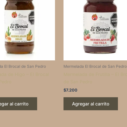
a El Brocal de San Pedro
Mermelada El Brocal de San Pedro
da de Higo – El Brocal
Mermelada de Frutilla – El Br
Pedro
de San Pedro
$
7.200
gar al carrito
Agregar al carrito