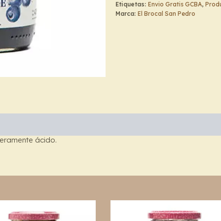
Brocal
Etiquetas:
Envio Gratis GCBA
,
Produ
de
Marca:
El Brocal San Pedro
San
Pedro
cantidad
eramente ácido.