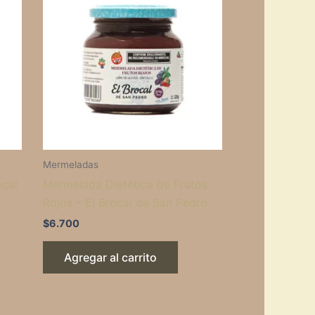
Mermeladas
ocal
Mermelada Dietética de Frutos
Rojos – El Brocal de San Pedro
$
6.700
Agregar al carrito