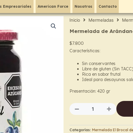
s Empresariales
American Force
Nosotros
Contacto
Inicio
Mermeladas
Merm
Mermelada de Arándano 
$
7.800
Características:
Sin conservantes
Libre de gluten (Sin TACC
Rica en sabor frutal
Ideal para desayunos sal
Presentación: 420 g
r
Mermelada
de
Arándano
–
El
Categorías:
Mermelada El Brocal d