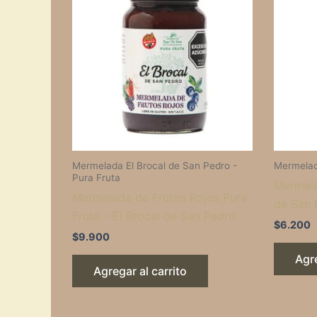
Mermelada El Brocal de San Pedro -
Mermelad
Pura Fruta
Mermela
Mermelada de Frutos Rojos Pura
de San 
Fruta – El Brocal de San Pedro
$
6.200
$
9.900
Agre
Agregar al carrito