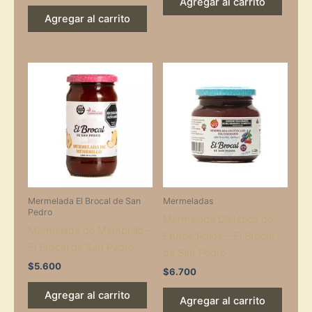
Agregar al carrito
Agregar al carrito
Mermelada El Brocal de San
Mermeladas
Pedro
Mermelada Dietética de
Mermelada de Membrillo –
Frutos Rojos – El Brocal
El Brocal de San Pedro
de San Pedro
$
5.600
$
6.700
Agregar al carrito
Agregar al carrito