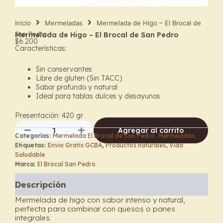
Inicio
Mermeladas
Mermelada de Higo – El Brocal de
San Pedro
Mermelada de Higo – El Brocal de San Pedro
$
6.200
Características:
Sin conservantes
Libre de gluten (Sin TACC)
Sabor profundo y natural
Ideal para tablas dulces y desayunos
Presentación: 420 g
r
Agregar al carrito
Categorías:
Mermelada El Brocal de San Pedro
,
Mermeladas
Mermelada
Etiquetas:
Envio Gratis GCBA
,
Productos naturales
,
Vida
de
Saludable
Higo
Marca:
El Brocal San Pedro
–
El
Descripción
Brocal
de
Mermelada de higo con sabor intenso y natural,
San
perfecta para combinar con quesos o panes
Pedro
integrales.