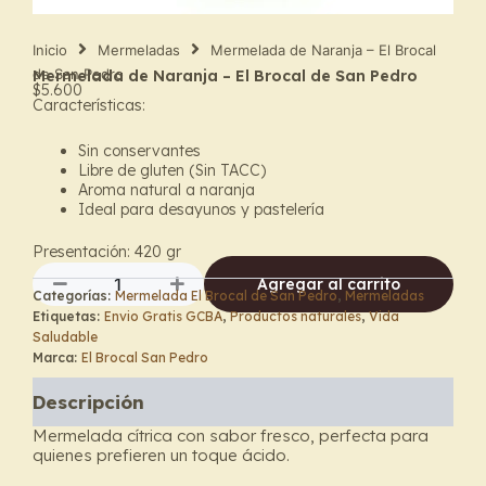
Inicio
Mermeladas
Mermelada de Naranja – El Brocal
de San Pedro
Mermelada de Naranja – El Brocal de San Pedro
$
5.600
Características:
Sin conservantes
Libre de gluten (Sin TACC)
Aroma natural a naranja
Ideal para desayunos y pastelería
Presentación: 420 g
r
Agregar al carrito
Categorías:
Mermelada El Brocal de San Pedro
,
Mermeladas
Mermelada
Etiquetas:
Envio Gratis GCBA
,
Productos naturales
,
Vida
de
Saludable
Naranja
Marca:
El Brocal San Pedro
–
El
Descripción
Brocal
de
Mermelada cítrica con sabor fresco, perfecta para
San
quienes prefieren un toque ácido.
Pedro