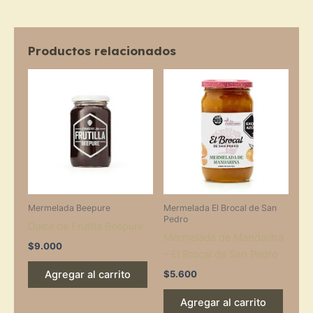
cantidad
Productos relacionados
Mermelada Beepure
Mermelada El Brocal de San
Pedro
Dulce de Frutilla Beepure
Mermelada de Mandarina
$
9.000
– El Brocal de San Pedro
$
5.600
Agregar al carrito
Agregar al carrito