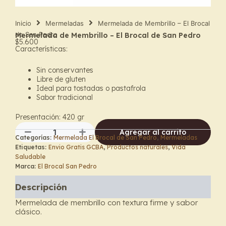
Inicio
Mermeladas
Mermelada de Membrillo – El Brocal
de San Pedro
Mermelada de Membrillo – El Brocal de San Pedro
$
5.600
Características:
Sin conservantes
Libre de gluten
Ideal para tostadas o pastafrola
Sabor tradicional
Presentación: 420 gr
Agregar al carrito
Categorías:
Mermelada El Brocal de San Pedro
,
Mermeladas
Mermelada
Etiquetas:
Envio Gratis GCBA
,
Productos naturales
,
Vida
de
Saludable
Membrillo
Marca:
El Brocal San Pedro
–
El
Descripción
Brocal
de
Mermelada de membrillo con textura firme y sabor
San
clásico.
Pedro