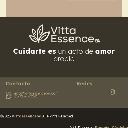
Cuidarte es
un acto de
amor
propio
Contacto
Redes
info@vittaessenceba.com
11-7236-7252
©2025
Vittaessenceba
All Rights Reserved.
Web Design by
Ezequiel Córdoba