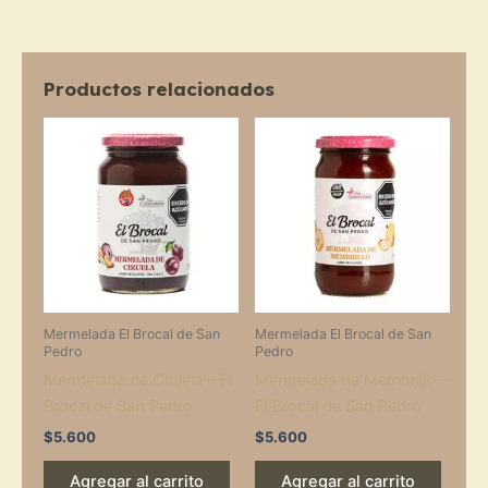
San
Pedro
cantidad
Productos relacionados
Mermelada El Brocal de San
Mermelada El Brocal de San
Pedro
Pedro
Mermelada de Ciruela – El
Mermelada de Membrillo –
Brocal de San Pedro
El Brocal de San Pedro
$
5.600
$
5.600
Agregar al carrito
Agregar al carrito