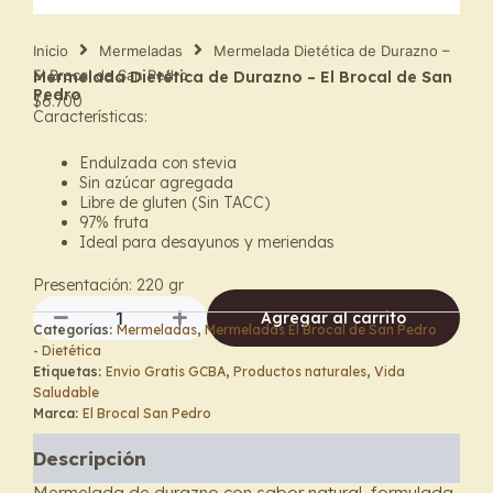
Inicio
Mermeladas
Mermelada Dietética de Durazno –
El Brocal de San Pedro
Mermelada Dietética de Durazno – El Brocal de San
Pedro
$
6.700
Características:
Endulzada con stevia
Sin azúcar agregada
Libre de gluten (Sin TACC)
97% fruta
Ideal para desayunos y meriendas
Presentación: 220 gr
Agregar al carrito
Categorías:
Mermeladas
,
Mermeladas El Brocal de San Pedro
Mermelada
- Dietética
Dietética
Etiquetas:
Envio Gratis GCBA
,
Productos naturales
,
Vida
de
Saludable
Durazno
Marca:
El Brocal San Pedro
–
El
Descripción
Brocal
de
Mermelada de durazno con sabor natural, formulada