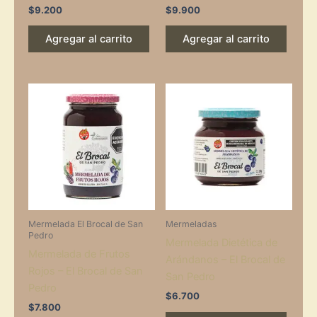
$
9.200
$
9.900
Agregar al carrito
Agregar al carrito
Mermelada El Brocal de San
Mermeladas
Pedro
Mermelada Dietética de
Mermelada de Frutos
Arándanos – El Brocal de
Rojos – El Brocal de San
San Pedro
Pedro
$
6.700
$
7.800