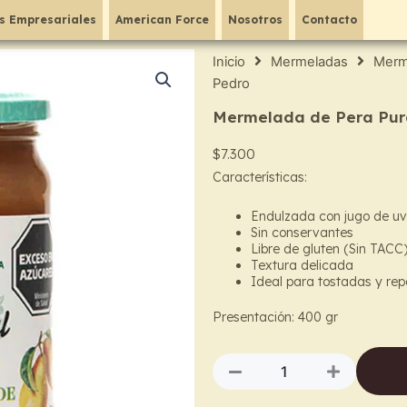
s Empresariales
American Force
Nosotros
Contacto
Inicio
Mermeladas
Merme
Pedro
Mermelada de Pera Pura
$
7.300
Características:
Endulzada con jugo de u
Sin conservantes
Libre de gluten (Sin TACC
Textura delicada
Ideal para tostadas y rep
Presentación: 400 g
r
Mermelada
de
Pera