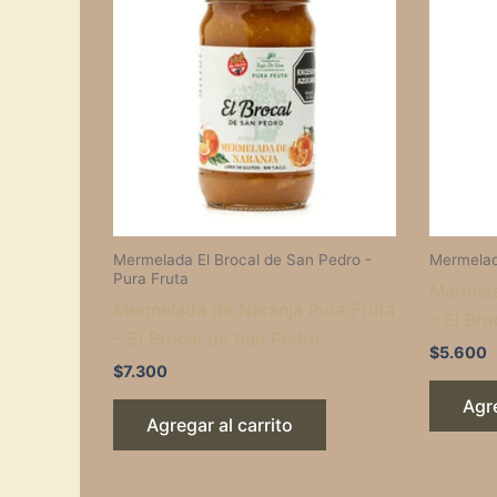
Mermelada El Brocal de San Pedro -
Mermelad
Pura Fruta
Mermela
Mermelada de Naranja Pura Fruta
– El Br
– El Brocal de San Pedro
$
5.600
$
7.300
Agre
Agregar al carrito