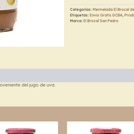
Pura
Fruta
Categorías:
Mermelada El Brocal de
–
Etiquetas:
Envio Gratis GCBA
,
Produ
El
Marca:
El Brocal San Pedro
Brocal
de
San
Pedro
cantidad
oveniente del jugo de uva.