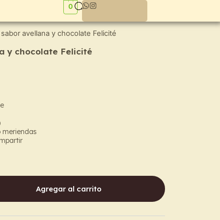
0
s sabor avellana y chocolate Felicité
a y chocolate Felicité
te
)
o meriendas
mpartir
Agregar al carrito