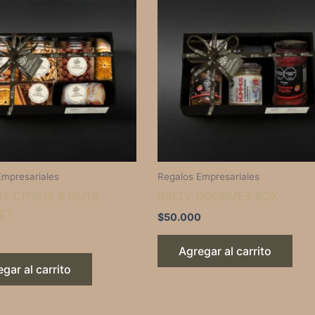
Empresariales
Regalos Empresariales
A CITRUS & NUTS
SALTY GOURMET BOX
ET
$
50.000
0
Agregar al carrito
gar al carrito