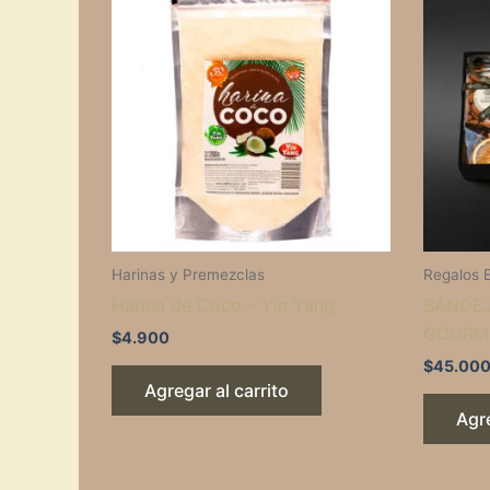
Harinas y Premezclas
Regalos 
Harina de Coco – Yin Yang
BANDEJ
GOURM
$
4.900
$
45.00
Agregar al carrito
Agre