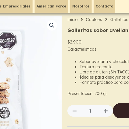
s Empresariales
American Force
Nosotros
Contacto
Inicio
Cookies
Galletita
Galletitas sabor avellan
$
2.900
Características
Sabor avellana y chocola
Textura crocante
Libre de gluten (Sin TACC
Ideales para desayunos 
Formato práctico para co
Presentación: 200 gr
Galletitas
sabor
avellana
y
chocolate