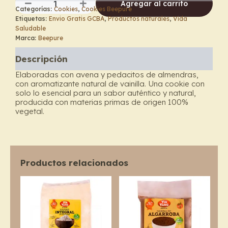
Agregar al carrito
Categorías:
Cookies
,
Cookies Beepure
Cookies
Etiquetas:
Envio Gratis GCBA
,
Productos naturales
,
Vida
de
Saludable
Avena
Marca:
Beepure
con
Almendra
Descripción
y
Vainilla
Elaboradas con avena y pedacitos de almendras,
-
con aromatizante natural de vainilla. Una cookie con
Beepure
solo lo esencial para un sabor auténtico y natural,
cantidad
producida con materias primas de origen 100%
vegetal.
Productos relacionados