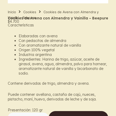
Inicio
Cookies
Cookies de Avena con Almendra y
Vainilla – Beepure
Cookies de Avena con Almendra y Vainilla – Beepure
$
4.700
Características
Elaboradas con avena
Con pedacitos de almendra
Con aromatizante natural de vainilla
Origen 100% vegetal
Industria argentina
Ingredientes: Harina de trigo, azúcar, aceite de
girasol, avena, agua, almendra, polvo para hornear,
aromatizante natural de vainilla y bicarbonato de
sodio.
Contiene derivados de trigo, almendra y avena.
Puede contener avellana, castaña de cajú, nueces,
pistacho, maní, huevo, derivados de leche y de soja.
Presentación: 120 gr