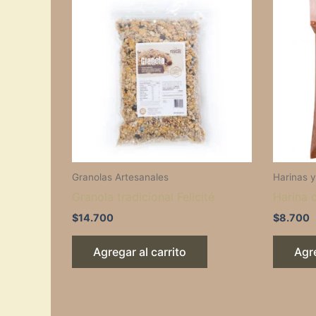
Granolas Artesanales
Harinas 
Granola tradicional Felicité
Harina 
$
14.700
$
8.700
Agregar al carrito
Agre