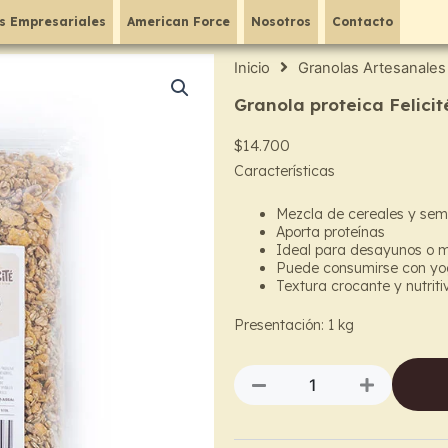
s Empresariales
American Force
Nosotros
Contacto
Inicio
Granolas Artesanales
Granola proteica Felicit
$
14.700
Características
Mezcla de cereales y semi
Aporta proteínas
Ideal para desayunos o 
Puede consumirse con yogu
Textura crocante y nutriti
Presentación: 1 kg
Granola
proteica
Felicité
cantidad