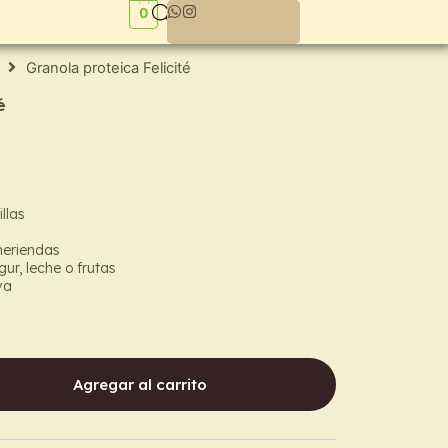
0
Granola proteica Felicité
é
llas
meriendas
r, leche o frutas
va
Agregar al carrito