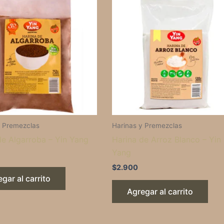
y Premezclas
Harinas y Premezclas
de Algarroba – Yin Yang
Harina de Arroz Blanco – Yin
Yang
$
2.900
gar al carrito
Agregar al carrito