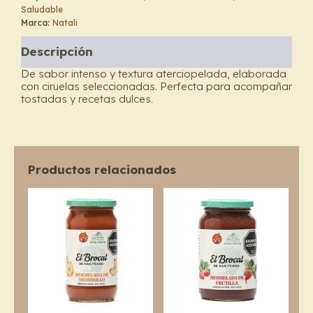
Saludable
Ciruela
Marca:
Natali
-
Natali
Descripción
cantidad
De sabor intenso y textura aterciopelada, elaborada
con ciruelas seleccionadas. Perfecta para acompañar
tostadas y recetas dulces.
Productos relacionados