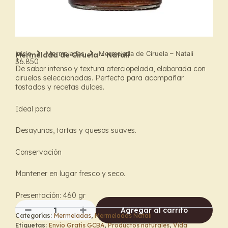
Inicio
Mermeladas
Mermelada de Ciruela – Natali
Mermelada de Ciruela – Natali
$
6.850
De sabor intenso y textura aterciopelada, elaborada con
ciruelas seleccionadas. Perfecta para acompañar
tostadas y recetas dulces.
Ideal para
Desayunos, tartas y quesos suaves.
Conservación
Mantener en lugar fresco y seco.
Presentación: 460 gr
Agregar al carrito
Categorías:
Mermeladas
,
Mermeladas Natali
Mermelada
Etiquetas:
Envio Gratis GCBA
,
Productos naturales
,
Vida
de