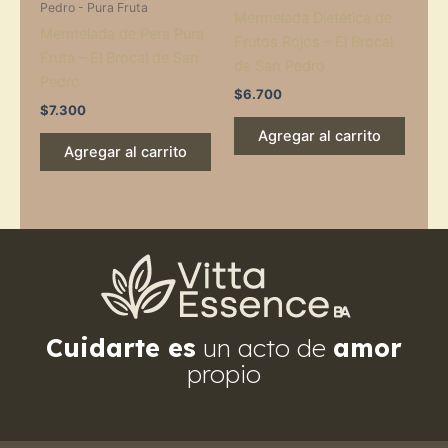
Pedro - Pura Fruta
Mermelada Dietética de
Mermelada de Pera Pura
Frutos Rojos – El Brocal
Fruta – El Brocal de San
de San Pedro
Pedro
$
6.700
$
7.300
Agregar al carrito
Agregar al carrito
Cuidarte es
un acto de
amor
propio