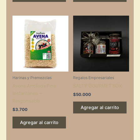
Harinas y Premezclas
Regalos Empresariales
Avena Arrollada Fina
SALTY GOURMET BOX
Instantánea –
$
50.000
Responsable
Agregar al carrito
$
3.700
Agregar al carrito