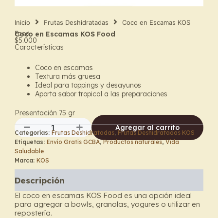
Inicio
Frutas Deshidratadas
Coco en Escamas KOS
Food
Coco en Escamas KOS Food
$
5.000
Características
Coco en escamas
Textura más gruesa
Ideal para toppings y desayunos
Aporta sabor tropical a las preparaciones
Presentación 75 gr
Agregar al carrito
Categorías:
Frutas Deshidratadas
,
Frutas Deshidratadas KOS
Coco
Etiquetas:
Envio Gratis GCBA
,
Productos naturales
,
Vida
en
Saludable
Escamas
Marca:
KOS
KOS
Food
Descripción
cantidad
El coco en escamas KOS Food es una opción ideal
para agregar a bowls, granolas, yogures o utilizar en
repostería.