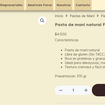
 Empresariales
American Force
Nosotros
Contacto
Inicio
Pastas de Maní
Pa
Pasta de maní natural F
$
4.500
Características
Pasta de maní natural
Libre de gluten (Sin TACC
Rica en proteínas y grasa
Ideal para desayunos, me
Textura cremosa y fácil d
Presentación: 370 gr
Pasta
de
maní
natural
Felicité