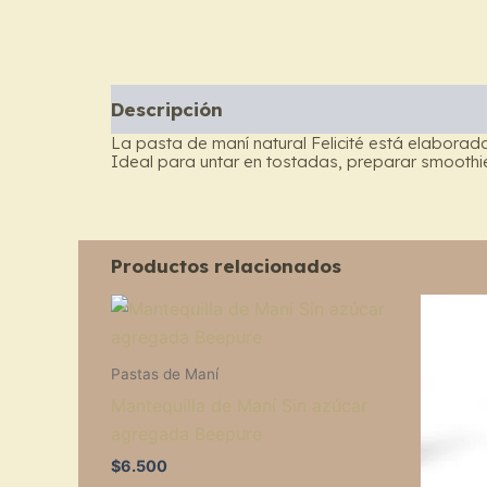
Descripción
La pasta de maní natural Felicité está elaborad
Ideal para untar en tostadas, preparar smoothies
Productos relacionados
Pastas de Maní
Mantequilla de Maní Sin azúcar
agregada Beepure
$
6.500