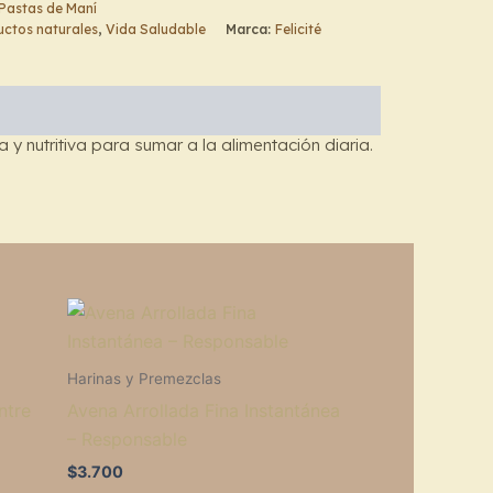
Pastas de Maní
ctos naturales
,
Vida Saludable
Marca:
Felicité
 nutritiva para sumar a la alimentación diaria.
Harinas y Premezclas
ntre
Avena Arrollada Fina Instantánea
– Responsable
$
3.700