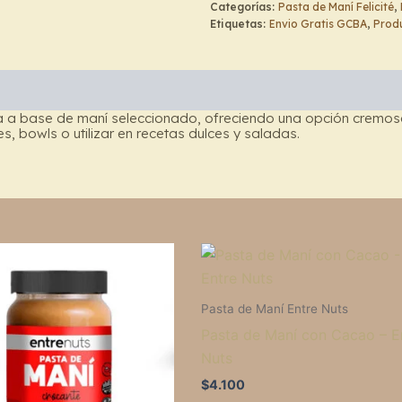
Categorías:
Pasta de Maní Felicité
,
cantidad
Etiquetas:
Envio Gratis GCBA
,
Produ
a a base de maní seleccionado, ofreciendo una opción cremosa y
, bowls o utilizar en recetas dulces y saladas.
Pasta de Maní Entre Nuts
Pasta de Maní con Cacao – E
Nuts
$
4.100