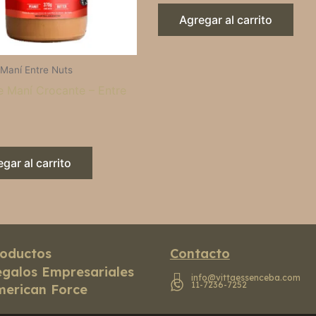
Agregar al carrito
 Maní Entre Nuts
e Maní Crocante – Entre
gar al carrito
oductos
Contacto
galos Empresariales
info@vittaessenceba.com
11-7236-7252
erican Force