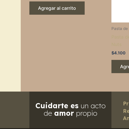
Agregar al carrito
Pasta de
Pasta d
Nuts
$
4.100
Agre
Pr
Cuidarte es
un acto
Re
de
amor
propio
Am